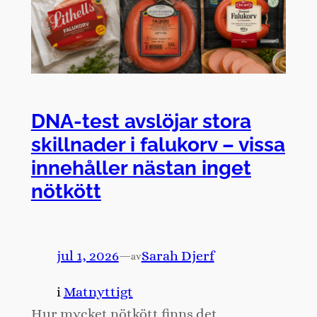
DNA-test avslöjar stora
skillnader i falukorv – vissa
innehåller nästan inget
nötkött
jul 1, 2026
—
Sarah Djerf
av
i
Matnyttigt
Hur mycket nötkött finns det