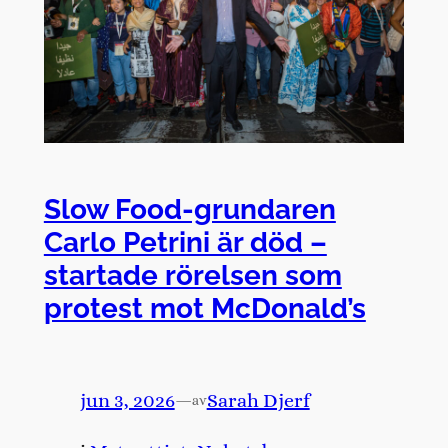
Slow Food-grundaren
Carlo Petrini är död –
startade rörelsen som
protest mot McDonald’s
jun 3, 2026
—
Sarah Djerf
av