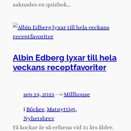
saknades en quizbok…
Albin Edberg lyxar till hela
veckans receptfavoriter
sep 24, 2025
—
Millhouse
av
i
Böcker
, 
Matnyttigt
, 
Nyhetsbrev
Få kockar är så erfarna vid 31 års ålder.