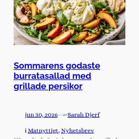
Sommarens godaste
burratasallad med
grillade persikor
jun 30, 2026
—
Sarah Djerf
av
i
Matnyttigt
, 
Nyhetsbrev