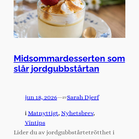
Midsommardesserten som
slår jordgubbstårtan
jun 18, 2026
—
Sarah Djerf
av
i
Matnyttigt
, 
Nyhetsbrev
, 
Vintips
Lider du av jordgubbstårtetrötthet i