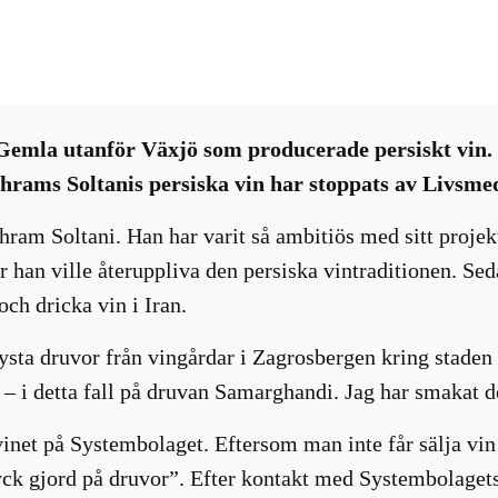
Intressanta nyheter
, 
Nyhetsbrev
, 
Systembolaget
, 
Vinvär
Gemla utanför Växjö som producerade persiskt vin. 
hrams Soltanis persiska vin har stoppats av Livsmed
ram Soltani. Han har varit så ambitiös med sitt projekt 
när han ville återuppliva den persiska vintraditionen. S
och dricka vin i Iran.
ysta druvor från vingårdar i Zagrosbergen kring staden 
 – i detta fall på druvan Samarghandi. Jag har smakat det
vinet på Systembolaget. Eftersom man inte får sälja v
ck gjord på druvor”. Efter kontakt med Systembolagets 