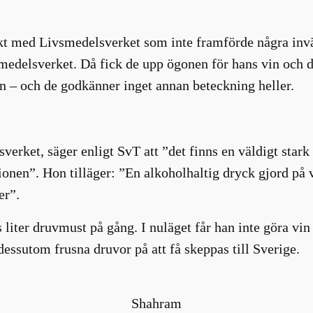
kt med Livsmedelsverket som inte framförde några invän
medelsverket. Då fick de upp ögonen för hans vin och 
in – och de godkänner inget annan beteckning heller.
erket, säger enligt SvT att ”det finns en väldigt stark
onen”. Hon tilläger: ”En alkoholhaltig dryck gjord på v
er”.
iter druvmust på gång. I nuläget får han inte göra vin av
 dessutom frusna druvor på att få skeppas till Sverige.
Shahram