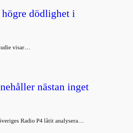
 högre dödlighet i
studie visar…
nnehåller nästan inget
 Sveriges Radio P4 låtit analysera…