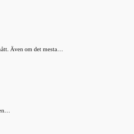
a mått. Även om det mesta…
m en…