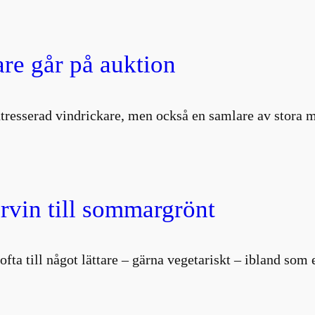
are går på auktion
intresserad vindrickare, men också en samlare av stor
vin till sommargrönt
i ofta till något lättare – gärna vegetariskt – ibland so