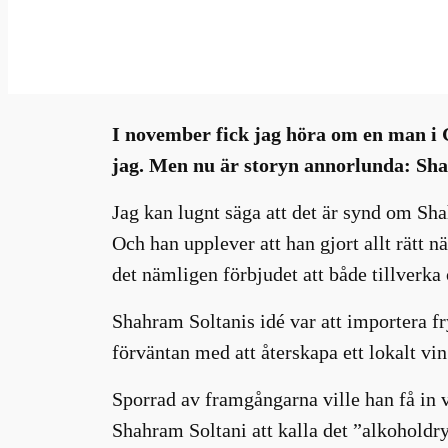
jan 17, 2024
—
Millhouse
i
av
I november fick jag höra om en man i 
jag. Men nu är storyn annorlunda: Sha
Jag kan lugnt säga att det är synd om Shah
Och han upplever att han gjort allt rätt 
det nämligen förbjudet att både tillverka 
Shahram Soltanis idé var att importera fr
förväntan med att återskapa ett lokalt vin
Sporrad av framgångarna ville han få in 
Shahram Soltani att kalla det ”alkoholdry