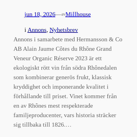
jun 18, 2026
—
Millhouse
av
i
Annons
, 
Nyhetsbrev
Annons i samarbete med Hermansson & Co
AB Alain Jaume Côtes du Rhône Grand
Veneur Organic Réserve 2023 är ett
ekologiskt rött vin från södra Rhônedalen
som kombinerar generös frukt, klassisk
kryddighet och imponerande kvalitet i
förhållande till priset. Vinet kommer från
en av Rhônes mest respekterade
familjeproducenter, vars historia sträcker
sig tillbaka till 1826.…