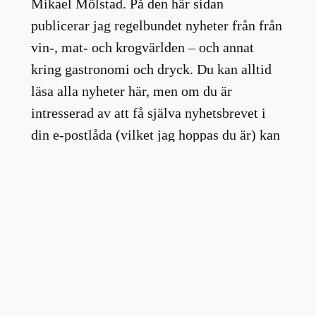
Mikael Mölstad. På den här sidan
publicerar jag regelbundet nyheter från från
vin-, mat- och krogvärlden – och annat
kring gastronomi och dryck. Du kan alltid
läsa alla nyheter här, men om du är
intresserad av att få själva nyhetsbrevet i
din e-postlåda (vilket jag hoppas du är) kan
du bara klicka här under. Då missar du
ingenting.
Prenumera på nyhetsbrevet