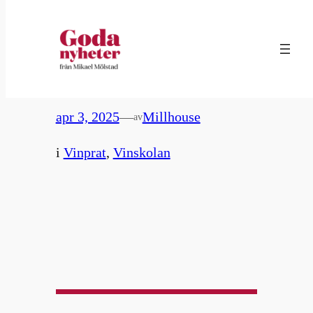
Hoppa
till
99. Gamla vinrankor
innehåll
apr 3, 2025
—
Millhouse
av
i
Vinprat
, 
Vinskolan