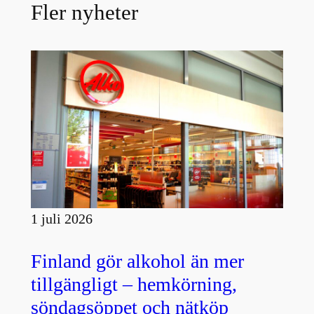
Fler nyheter
1 juli 2026
Finland gör alkohol än mer
tillgängligt – hemkörning,
söndagsöppet och nätköp