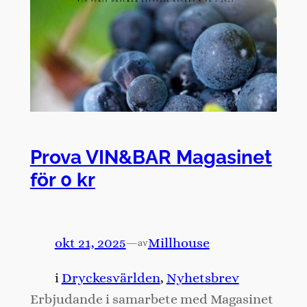
Prova VIN&BAR Magasinet
för 0 kr
okt 21, 2025
—
Millhouse
av
i
Dryckesvärlden
, 
Nyhetsbrev
Erbjudande i samarbete med Magasinet