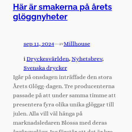
Här är smakerna på årets
glöggnyheter
sep 11, 2024
—
Millhouse
av
i
Dryckesvärlden
, 
Nyhetsbrev
, 
Svenska drycker
Igår på onsdagen inträffade den stora
Årets Glögg-dagen. Tre producenterna
passade på att under samma timme att
presentera fyra olika unika glöggar till
julen. Alla vill väl hänga på
marknadsledaren Blossa med deras
årgångsglögg. Jag förstår att det är bra