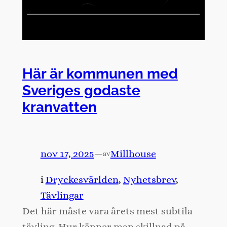
Här är kommunen med
Sveriges godaste
kranvatten
nov 17, 2025
—
Millhouse
av
i
Dryckesvärlden
, 
Nyhetsbrev
, 
Tävlingar
Det här måste vara årets mest subtila
tävling. Hur känner man skillnad på