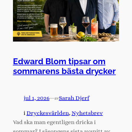
Edward Blom tipsar om
sommarens bästa drycker
jul 1, 2026
—
Sarah Djerf
av
i
Dryckesvärlden
, 
Nyhetsbrev
Vad ska man egentligen dricka i
sommar? I säsongens sista avsnitt av