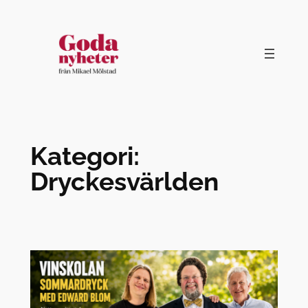
Hoppa
till
innehåll
Kategori:
Dryckesvärlden