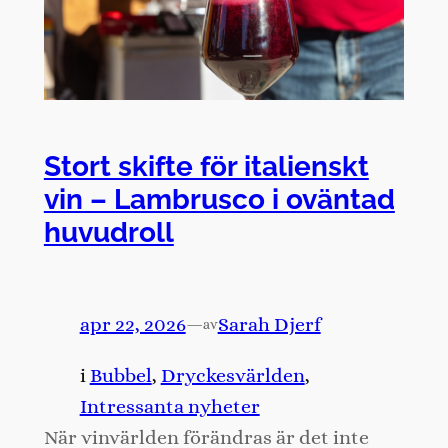
Stort skifte för italienskt
vin – Lambrusco i oväntad
huvudroll
apr 22, 2026
—
Sarah Djerf
av
i
Bubbel
, 
Dryckesvärlden
, 
Intressanta nyheter
När vinvärlden förändras är det inte