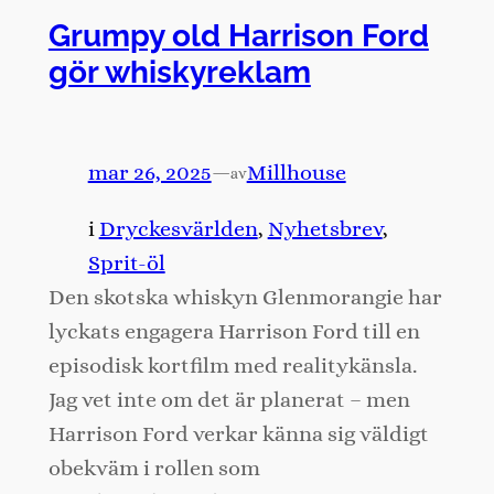
Grumpy old Harrison Ford
gör whiskyreklam
mar 26, 2025
—
Millhouse
av
i
Dryckesvärlden
, 
Nyhetsbrev
, 
Sprit-öl
Den skotska whiskyn Glenmorangie har
lyckats engagera Harrison Ford till en
episodisk kortfilm med realitykänsla.
Jag vet inte om det är planerat – men
Harrison Ford verkar känna sig väldigt
obekväm i rollen som