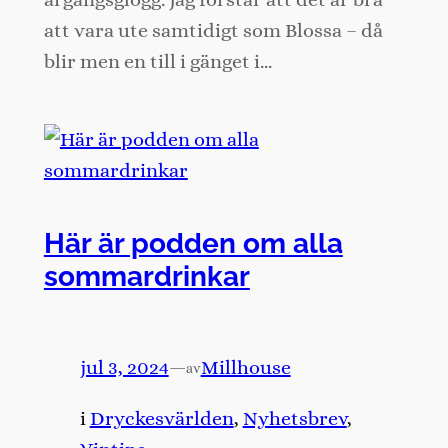
att vara ute samtidigt som Blossa – då
blir men en till i gänget i…
Här är podden om alla
sommardrinkar
jul 3, 2024
—
Millhouse
av
i
Dryckesvärlden
, 
Nyhetsbrev
, 