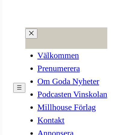
Hoppa
till
12. Vin & Hälsa
innehåll
mar 11, 2021
—
David Back
av
Välkommen
i
Vinboken
, 
Vinskolan
Prenumerera
Om Goda Nyheter
Podcasten Vinskolan
Millhouse Förlag
Kontakt
Annonsera