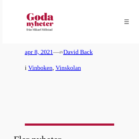
Hoppa
till
14. Vintrivia – frågor & svar
innehåll
apr 8, 2021
—
David Back
av
i
Vinboken
, 
Vinskolan