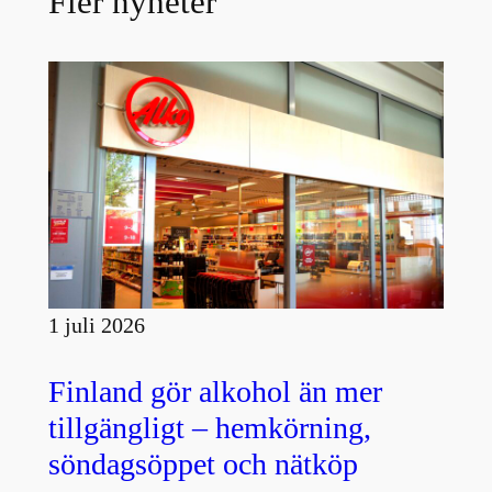
Fler nyheter
1 juli 2026
Finland gör alkohol än mer
tillgängligt – hemkörning,
söndagsöppet och nätköp