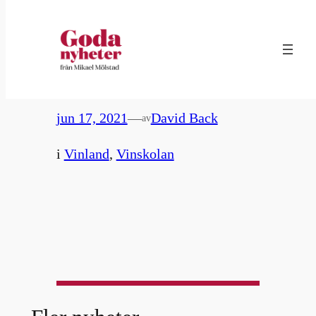
Hoppa
till
19. Sverige som vinland #1
innehåll
jun 17, 2021
—
David Back
av
i
Vinland
, 
Vinskolan