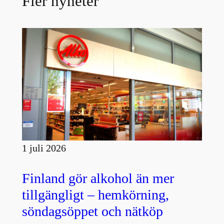
Fler nyheter
1 juli 2026
Finland gör alkohol än mer
tillgängligt – hemkörning,
söndagsöppet och nätköp