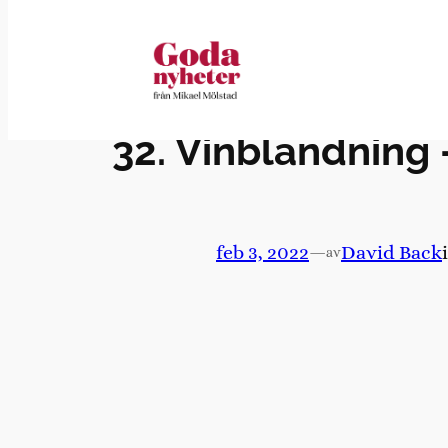
Hoppa
till
innehåll
32. Vinblandning – 
feb 3, 2022
—
David Back
av