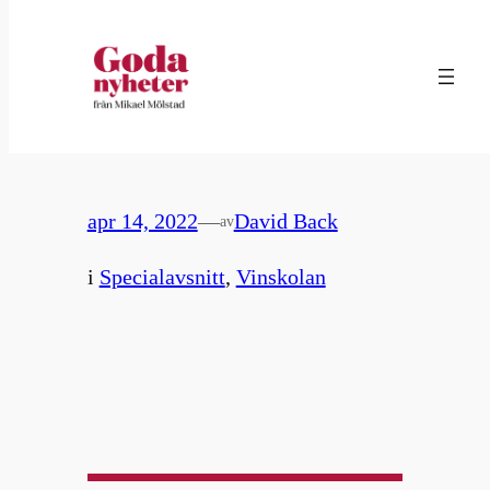
Hoppa
till
37. Påsken frågor & svar
innehåll
– specialavsnitt
apr 14, 2022
—
David Back
av
i
Specialavsnitt
, 
Vinskolan