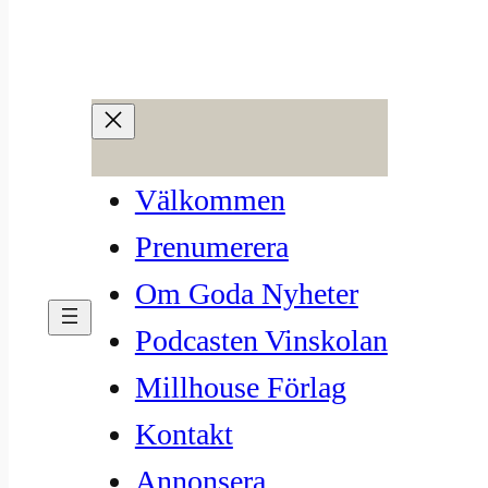
Hoppa
till
47. Håll en vinprovning –
innehåll
tips och trix
Välkommen
okt 20, 2022
—
David Back
av
Prenumerera
i
Vinprat
, 
Vinskolan
Om Goda Nyheter
Podcasten Vinskolan
Millhouse Förlag
Kontakt
Annonsera