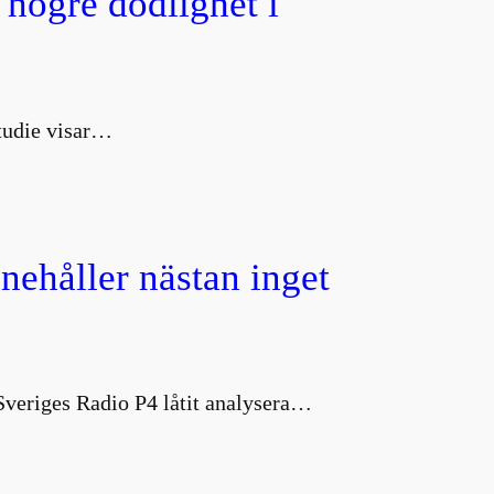
 högre dödlighet i
studie visar…
nnehåller nästan inget
 Sveriges Radio P4 låtit analysera…