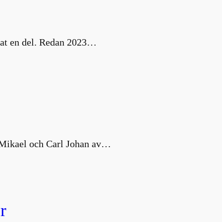
nat en del. Redan 2023…
s Mikael och Carl Johan av…
r