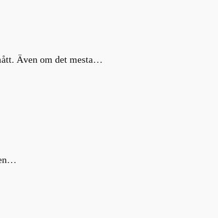
a mått. Även om det mesta…
m en…