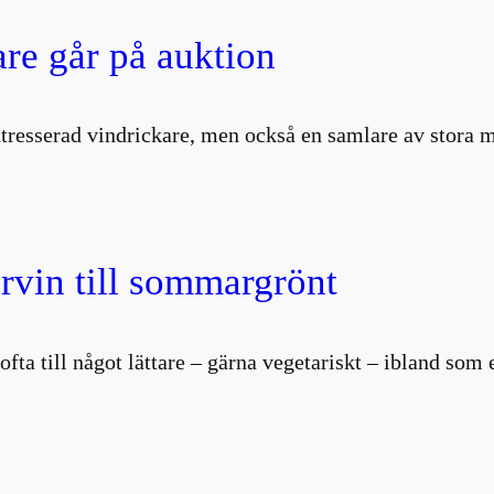
are går på auktion
intresserad vindrickare, men också en samlare av stor
vin till sommargrönt
i ofta till något lättare – gärna vegetariskt – ibland so