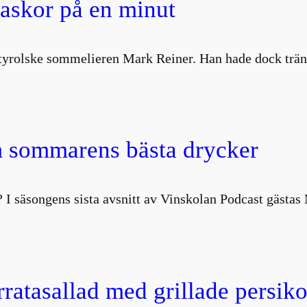
laskor på en minut
ydtyrolske sommelieren Mark Reiner. Han hade dock trä
 sommarens bästa drycker
 I säsongens sista avsnitt av Vinskolan Podcast gästa
atasallad med grillade persiko