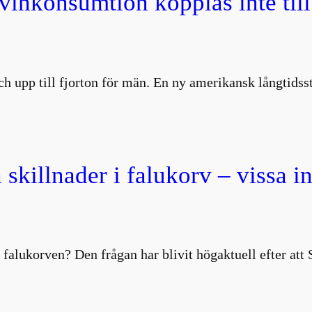
 vinkonsumtion kopplas inte till
 och upp till fjorton för män. En ny amerikansk långtids
 skillnader i falukorv – vissa i
 falukorven? Den frågan har blivit högaktuell efter att