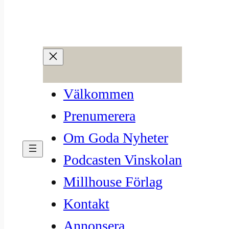
Hoppa
till
59. Nya Zeeland som
innehåll
vinland
Välkommen
apr 13, 2023
—
David Back
av
Prenumerera
i
Vinland
, 
Vinskolan
Om Goda Nyheter
Podcasten Vinskolan
Millhouse Förlag
Kontakt
Annonsera