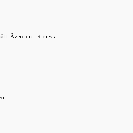
a mått. Även om det mesta…
m en…