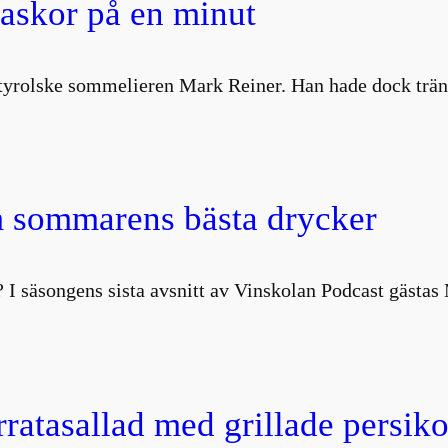
laskor på en minut
ydtyrolske sommelieren Mark Reiner. Han hade dock trä
 sommarens bästa drycker
 I säsongens sista avsnitt av Vinskolan Podcast gästa
atasallad med grillade persiko