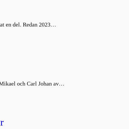
nat en del. Redan 2023…
s Mikael och Carl Johan av…
r