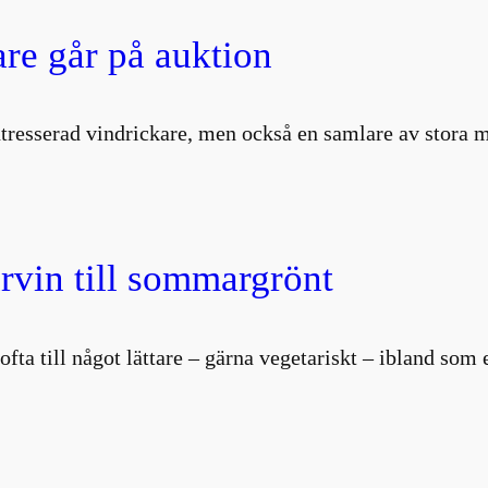
are går på auktion
intresserad vindrickare, men också en samlare av stor
vin till sommargrönt
i ofta till något lättare – gärna vegetariskt – ibland so