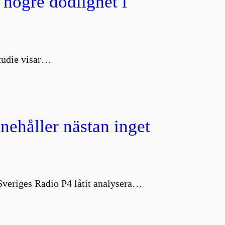
 högre dödlighet i
studie visar…
nnehåller nästan inget
 Sveriges Radio P4 låtit analysera…