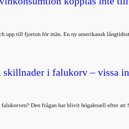
 vinkonsumtion kopplas inte till
 och upp till fjorton för män. En ny amerikansk långtids
 skillnader i falukorv – vissa i
 falukorven? Den frågan har blivit högaktuell efter att