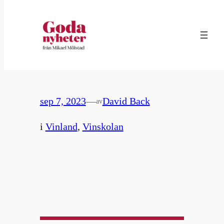
Hoppa
till
65. Medelhavet runt – alla
innehåll
vinländer
sep 7, 2023
—
David Back
av
i
Vinland
, 
Vinskolan