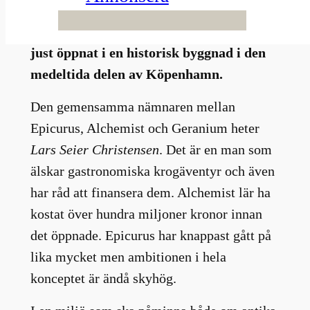
stjärnkrogar med jazzartister på
toppnivå. Nu är det dags – Epicurus har
just öppnat i en historisk byggnad i den
medeltida delen av Köpenhamn.
Den gemensamma nämnaren mellan
Epicurus, Alchemist och Geranium heter
Lars Seier Christensen
. Det är en man som
älskar gastronomiska krogäventyr och även
har råd att finansera dem. Alchemist lär ha
kostat över hundra miljoner kronor innan
det öppnade. Epicurus har knappast gått på
lika mycket men ambitionen i hela
konceptet är ändå skyhög.