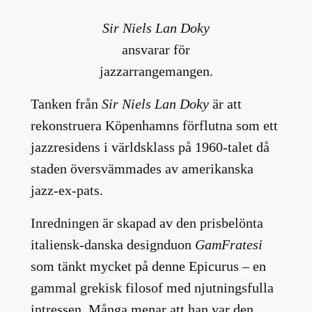
Sir Niels Lan Doky
ansvarar för
jazzarrangemangen.
Tanken från
Sir Niels Lan Doky
är att
rekonstruera Köpenhamns förflutna som ett
jazzresidens i världsklass på 1960-talet då
staden översvämmades av amerikanska
jazz-ex-pats.
Inredningen är skapad av den prisbelönta
italiensk-danska designduon
GamFratesi
som tänkt mycket på denne Epicurus – en
gammal grekisk filosof med njutningsfulla
intressen. Många menar att han var den