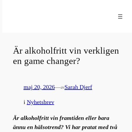
Hoppa
till
innehåll
Är alkoholfritt vin verkligen
en game changer?
maj 20, 2026
—
Sarah Djerf
av
i
Nyhetsbrev
Är alkoholfritt vin framtiden eller bara
ännu en hälsotrend? Vi har pratat med två