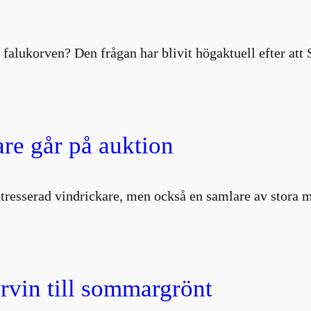
 falukorven? Den frågan har blivit högaktuell efter att
are går på auktion
intresserad vindrickare, men också en samlare av stor
vin till sommargrönt