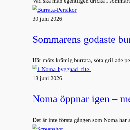
Vad ska man egentligen dricka i sommar?
30 juni 2026
Sommarens godaste burr
Här möts krämig burrata, söta grillade pe
18 juni 2026
Noma öppnar igen – me
Det är inte första gången som Noma har 