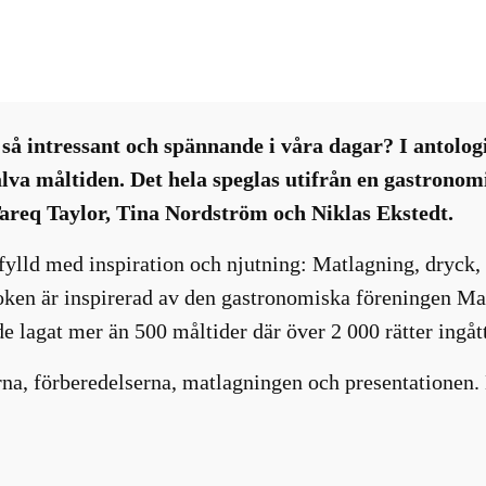
Böcker
, 
Nyhetsbrev
så intressant och spännande i våra dagar? I antolog
älva måltiden. Det hela speglas utifrån en gastrono
areq Taylor, Tina Nordström och Niklas Ekstedt.
ylld med inspiration och njutning: Matlagning, dryck,
oken är inspirerad av den gastronomiska föreningen Ma
 lagat mer än 500 måltider där över 2 000 rätter ingått
na, förberedelserna, matlagningen och presentationen.