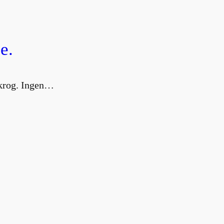
e.
g krog. Ingen…