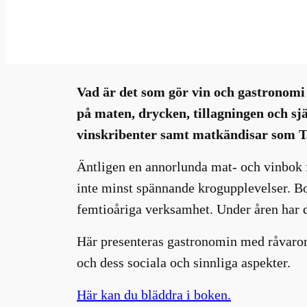
apr 27, 2021
—
Millhouse
i
av
Vad är det som gör vin och gastronomi 
på maten, drycken, tillagningen och sj
vinskribenter samt matkändisar som T
Äntligen en annorlunda mat- och vinbok f
inte minst spännande krogupplevelser. B
femtioåriga verksamhet. Under åren har de
Här presenteras gastronomin med råvaror
och dess sociala och sinnliga aspekter.
Här kan du bläddra i boken.