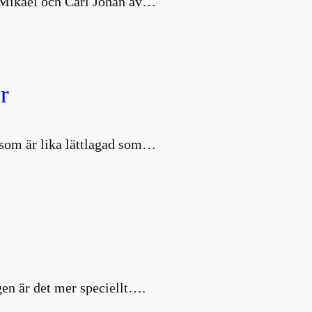
s Mikael och Carl Johan av…
r
d som är lika lättlagad som…
en är det mer speciellt….