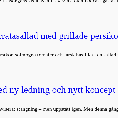
 I säsongens sista avsnitt av Vinskolan Podcast gästa
atasallad med grillade persiko
rsikor, solmogna tomater och färsk basilika i en salla
d ny ledning och nytt koncept
aviserat stängning – men uppstått igen. Men denna gång