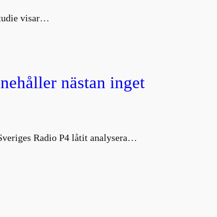
studie visar…
nnehåller nästan inget
 Sveriges Radio P4 låtit analysera…