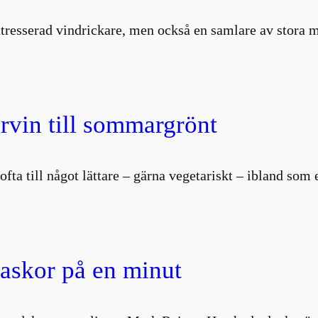
intresserad vindrickare, men också en samlare av stor
vin till sommargrönt
i ofta till något lättare – gärna vegetariskt – ibland so
laskor på en minut