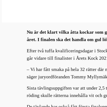
jun 17, 2021
—
Millhouse
i
av
Nu är det klart vilka åtta kockar som 
året. I finalen ska det handla om gul lö
Efter två tuffa kvalificeringsdagar i S
går vidare till finalister i Årets Kock 202
– Vi har fått smaka på hela 32 rätter där 
säger juryordföranden Tommy Myllymäk
Sista tävlingsuppgiften var att under 2,
röding skulle rätterna innehålla vit och g
De tävlande har också fått första finalup