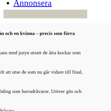
Annonsera
män och en kvinna – precis som förra
ans med juryn utsett de åtta kockar som
t att utse de som nu går vidare till final,
 röding som huvudråvaror. Utöver gös och
dråvara.