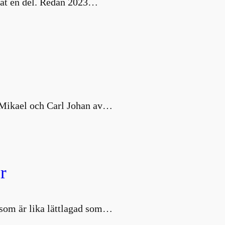
nat en del. Redan 2023…
s Mikael och Carl Johan av…
r
d som är lika lättlagad som…