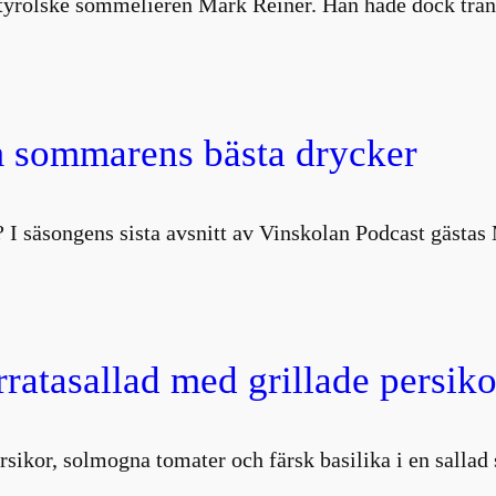
ydtyrolske sommelieren Mark Reiner. Han hade dock trä
 sommarens bästa drycker
 I säsongens sista avsnitt av Vinskolan Podcast gästa
atasallad med grillade persiko
rsikor, solmogna tomater och färsk basilika i en salla