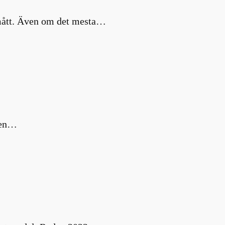
a mått. Även om det mesta…
m en…