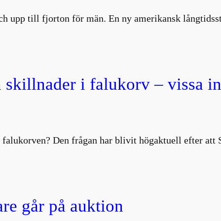
 och upp till fjorton för män. En ny amerikansk långtids
 skillnader i falukorv – vissa i
 falukorven? Den frågan har blivit högaktuell efter att
are går på auktion