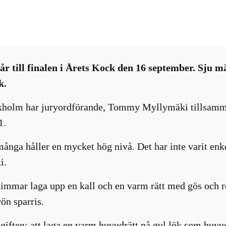
Matnyttigt
, 
Restaurang-bar-café
, 
Tävlingar
går till finalen i Årets Kock den 16 september. Sju 
k.
tockholm har juryordförande, Tommy Myllymäki tillsamm
1.
många håller en mycket hög nivå. Det har inte varit enkel
i.
5 timmar laga upp en kall och en varm rätt med gös och
rön sparris.
pgiften: att laga en varm huvudrätt på gul lök som huvu