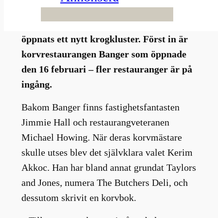
lokalen på Mäster Samuelsgatan i
Stockholm. Under namnet Mess har här
öppnats ett nytt krogkluster. Först in är
korvrestaurangen Banger som öppnade
den 16 februari – fler restauranger är på
ingång.
Bakom Banger finns fastighetsfantasten
Jimmie Hall och restaurangveteranen
Michael Howing. När deras korvmästare
skulle utses blev det självklara valet Kerim
Akkoc. Han har bland annat grundat Taylors
and Jones, numera The Butchers Deli, och
dessutom skrivit en korvbok.