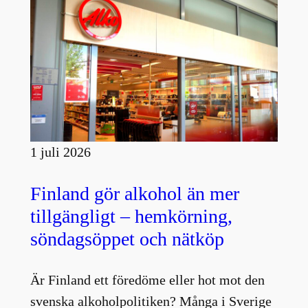
1 juli 2026
Finland gör alkohol än mer
tillgängligt – hemkörning,
söndagsöppet och nätköp
Är Finland ett föredöme eller hot mot den
svenska alkoholpolitiken? Många i Sverige