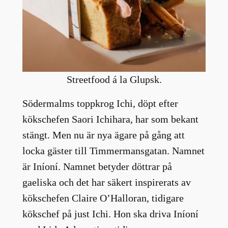
Streetfood á la Glupsk.
Södermalms toppkrog Ichi, döpt efter
kökschefen Saori Ichihara, har som bekant
stängt. Men nu är nya ägare på gång att
locka gäster till Timmermansgatan. Namnet
är Iníoní. Namnet betyder döttrar på
gaeliska och det har säkert inspirerats av
kökschefen Claire O’Halloran, tidigare
kökschef på just Ichi. Hon ska driva Iníoní