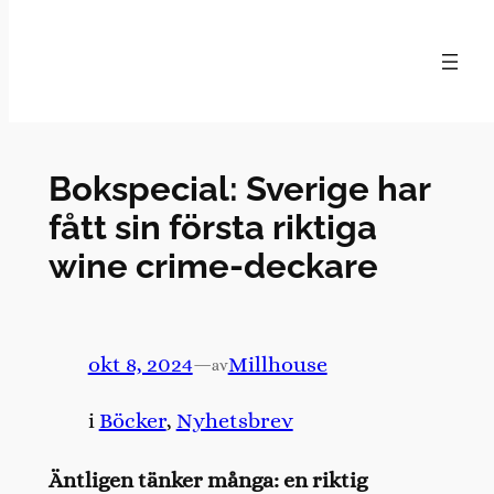
Hoppa
till
innehåll
Bokspecial: Sverige har
fått sin första riktiga
wine crime-deckare
okt 8, 2024
—
Millhouse
av
i
Böcker
, 
Nyhetsbrev
Äntligen tänker många: en riktig