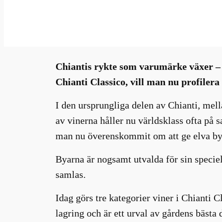
feb 23, 2022
—
Millhouse
i
av
Chiantis rykte som varumärke växer – j
Chianti Classico, vill man nu profiler
I den ursprungliga delen av Chianti, mel
av vinerna håller nu världsklass ofta på
man nu överenskommit om att ge elva byar
Byarna är nogsamt utvalda för sin speciel
samlas.
Idag görs tre kategorier viner i Chianti C
lagring och är ett urval av gårdens bästa