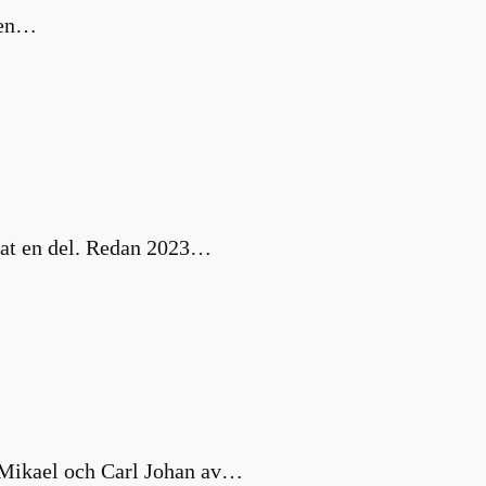
m en…
nat en del. Redan 2023…
s Mikael och Carl Johan av…