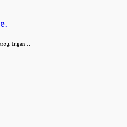
e.
g krog. Ingen…