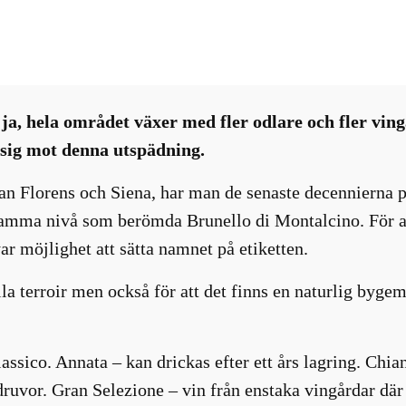
Nyhetsbrev
, 
Vinvärlden
a, hela området växer med fler odlare och fler vingå
a sig mot denna utspädning.
lan Florens och Siena, har man de senaste decennierna p
 samma nivå som berömda Brunello di Montalcino. För att
 möjlighet att sätta namnet på etiketten.
la terroir men också för att det finns en naturlig byg
lassico. Annata – kan drickas efter ett års lagring. Chia
 druvor. Gran Selezione – vin från enstaka vingårdar där