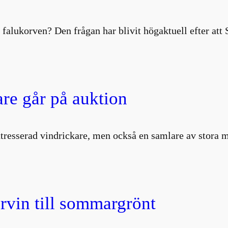
 falukorven? Den frågan har blivit högaktuell efter att
are går på auktion
intresserad vindrickare, men också en samlare av stor
vin till sommargrönt