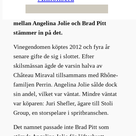
sällan någon oberörd. Det juridiska
spelet om vingården Château Miraval
mellan Angelina Jolie och Brad Pitt
stämmer in på det.
Vinegendomen köptes 2012 och fyra år
senare gifte de sig i slottet. Efter
skilsmässan ägde de varsin halva av
Château Miraval tillsammans med Rhône-
familjen Perrin. Angelina Jolie sålde dock
sin andel, vilket var väntat. Mindre väntat
var köparen: Juri Shefler, ägare till Stoli
Group, en storspelare i spritbranschen.
Det namnet passade inte Brad Pitt som