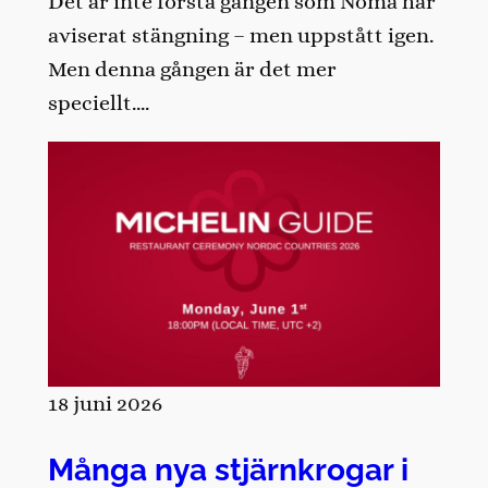
Det är inte första gången som Noma har
aviserat stängning – men uppstått igen.
Men denna gången är det mer
speciellt….
18 juni 2026
Många nya stjärnkrogar i