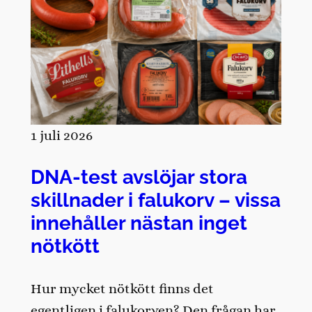
1 juli 2026
DNA-test avslöjar stora
skillnader i falukorv – vissa
innehåller nästan inget
nötkött
Hur mycket nötkött finns det
egentligen i falukorven? Den frågan har