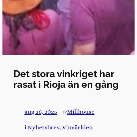
Det stora vinkriget har
rasat i Rioja än en gång
aug 26, 2025
—
Millhouse
av
i
Nyhetsbrev
, 
Vinvärlden