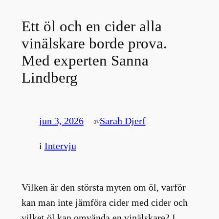
Ett öl och en cider alla
vinälskare borde prova.
Med experten Sanna
Lindberg
jun 3, 2026
—
Sarah Djerf
av
i
Intervju
Vilken är den största myten om öl, varför
kan man inte jämföra cider med cider och
vilket öl kan omvända en vinälskare? I