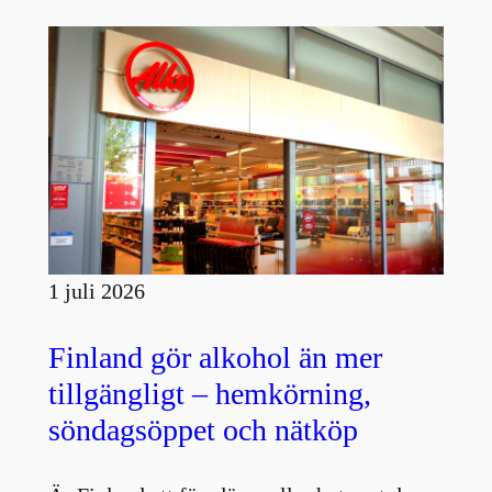
1 juli 2026
Finland gör alkohol än mer
tillgängligt – hemkörning,
söndagsöppet och nätköp