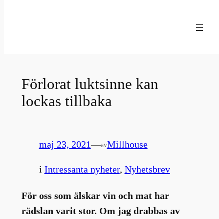
Hoppa
till
innehåll
Förlorat luktsinne kan
lockas tillbaka
maj 23, 2021
—
Millhouse
av
i
Intressanta nyheter
, 
Nyhetsbrev
För oss som älskar vin och mat har
rädslan varit stor. Om jag drabbas av