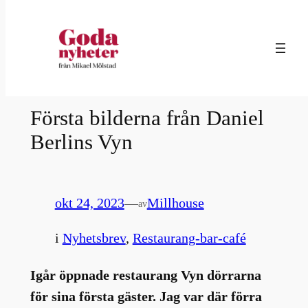
Hoppa
till
innehåll
Första bilderna från Daniel
Berlins Vyn
okt 24, 2023
—
Millhouse
av
i
Nyhetsbrev
, 
Restaurang-bar-café
Igår öppnade restaurang Vyn dörrarna
för sina första gäster. Jag var där förra