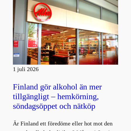
1 juli 2026
Finland gör alkohol än mer
tillgängligt – hemkörning,
söndagsöppet och nätköp
Är Finland ett föredöme eller hot mot den