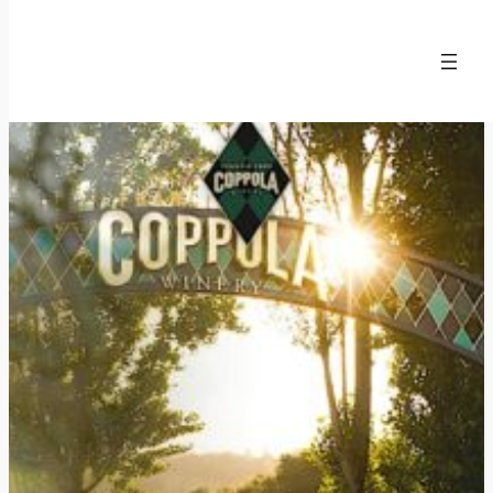
Hoppa
till
innehåll