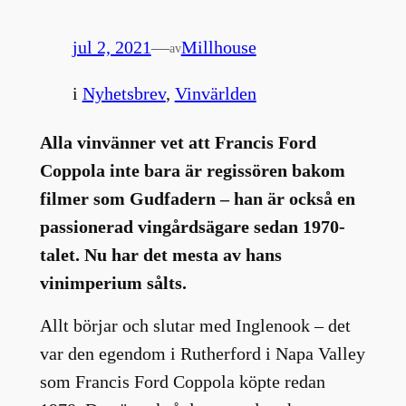
jul 2, 2021
—
Millhouse
av
i
Nyhetsbrev
, 
Vinvärlden
Alla vinvänner vet att Francis Ford
Coppola inte bara är regissören bakom
filmer som Gudfadern – han är också en
passionerad vingårdsägare sedan 1970-
talet. Nu har det mesta av hans
vinimperium sålts.
Allt börjar och slutar med Inglenook – det
var den egendom i Rutherford i Napa Valley
som Francis Ford Coppola köpte redan