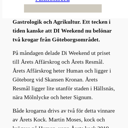
omsvängning på gång? Tre av de bästa
lägger ju ner verksamheten 2023: Oaxen,
Gastrologik och Agrikultur. Ett tecken i
tiden kanske att DI Weekend nu belönar
två krogar från Göteborgsområdet.
På måndagen delade Di Weekend ut priset
till Årets Affärskrog och Årets Resmål.
Årets Affärskrog heter Human och ligger i
Göteborg vid Skansen Kronan. Årets
Resmål ligger lite utanför staden i Hällsnäs,
nära Mölnlycke och heter Signum.
Både krogarna drivs av två för detta vinnare
av Årets Kock. Martin Moses, kock och