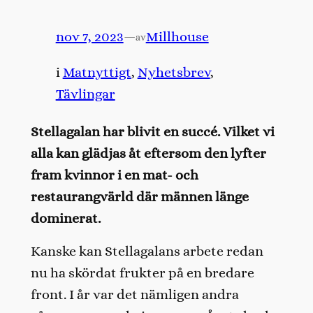
nov 7, 2023
—
Millhouse
av
i
Matnyttigt
, 
Nyhetsbrev
, 
Tävlingar
Stellagalan har blivit en succé. Vilket vi
alla kan glädjas åt eftersom den lyfter
fram kvinnor i en mat- och
restaurangvärld där männen länge
dominerat.
Kanske kan Stellagalans arbete redan
nu ha skördat frukter på en bredare
front. I år var det nämligen andra