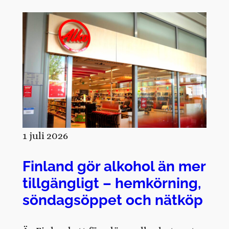
1 juli 2026
Finland gör alkohol än mer
tillgängligt – hemkörning,
söndagsöppet och nätköp