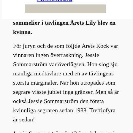
en överraskande vinnare: en kvinna. Inte
lika ovanligt var att årets bästa
sommelier i tävlingen Årets Lily blev en
kvinna.
För juryn och de som följde Årets Kock var
vinnaren ingen överraskning. Jessie
Sommarström var överlägsen. Hon slog sju
manliga medtävlare med en av tävlingens
största marginaler. När hon utropades som
segrare visste jublet inga gränser. Men så är
också Jessie Sommarström den första
kvinnliga segraren sedan 1988. Trettiofyra
år sedan!