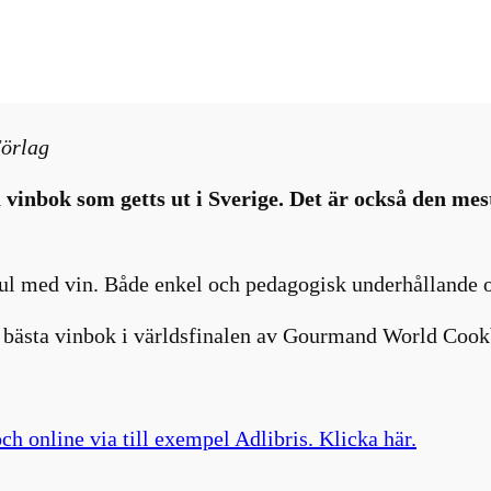
öcker
, 
Nyhetsbrev
Förlag
inbok som getts ut i Sverige. Det är också den mest 
kul med vin. Både enkel och pedagogisk underhållande oc
ns bästa vinbok i världsfinalen av Gourmand World Co
ch online via till exempel Adlibris. Klicka här.