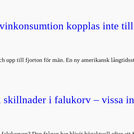
 vinkonsumtion kopplas inte till
 och upp till fjorton för män. En ny amerikansk långtids
 skillnader i falukorv – vissa i
 falukorven? Den frågan har blivit högaktuell efter att