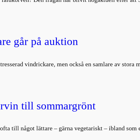
are går på auktion
intresserad vindrickare, men också en samlare av stor
vin till sommargrönt
i ofta till något lättare – gärna vegetariskt – ibland so