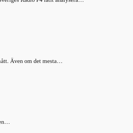
a mått. Även om det mesta…
m en…