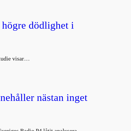
 högre dödlighet i
studie visar…
nnehåller nästan inget
 Sveriges Radio P4 låtit analysera…