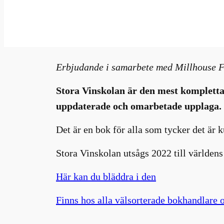
dec 3, 2024
—
Millhouse
i
B
av
Erbjudande i samarbete med Millhouse 
Stora Vinskolan är den mest kompletta v
uppdaterade och omarbetade upplaga.
Det är en bok för alla som tycker det är 
Stora Vinskolan utsågs 2022 till världe
Här kan du bläddra i den
Finns hos alla välsorterade bokhandlare o