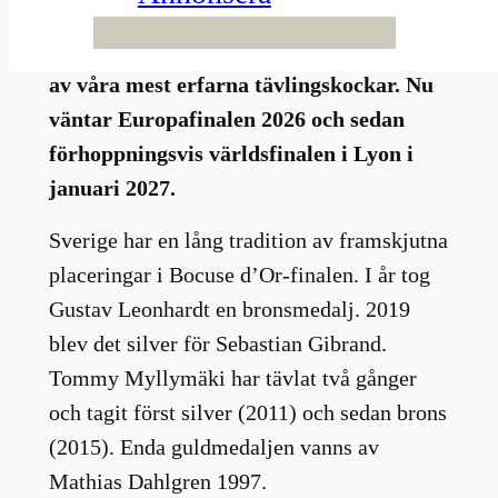
finalen i Lyon. Men redan nu har den
svenska finalen avgjorts. Vinnare blev en
av våra mest erfarna tävlingskockar. Nu
väntar Europafinalen 2026 och sedan
förhoppningsvis världsfinalen i Lyon i
januari 2027.
Sverige har en lång tradition av framskjutna
placeringar i Bocuse d’Or-finalen. I år tog
Gustav Leonhardt en bronsmedalj. 2019
blev det silver för Sebastian Gibrand.
Tommy Myllymäki har tävlat två gånger
och tagit först silver (2011) och sedan brons
(2015). Enda guldmedaljen vanns av
Mathias Dahlgren 1997.