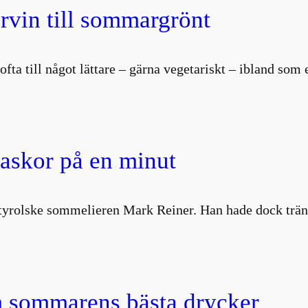
vin till sommargrönt
i ofta till något lättare – gärna vegetariskt – ibland so
laskor på en minut
ydtyrolske sommelieren Mark Reiner. Han hade dock trä
 sommarens bästa drycker