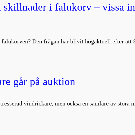
 skillnader i falukorv – vissa i
 falukorven? Den frågan har blivit högaktuell efter att
are går på auktion
intresserad vindrickare, men också en samlare av stor