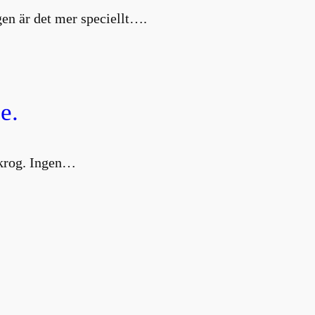
en är det mer speciellt….
e.
g krog. Ingen…