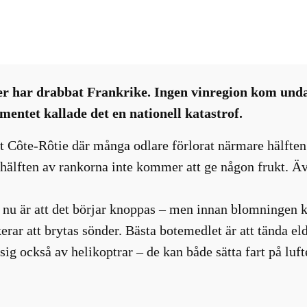
Nyhetsbrev
, 
Vinvärlden
ier har drabbat Frankrike. Ingen vinregion kom und
entet kallade det en nationell katastrof.
 Côte-Rôtie där många odlare förlorat närmare hälften 
att hälften av rankorna inte kommer att ge någon frukt.
årt nu är att det börjar knoppas – men innan blomninge
rar att brytas sönder. Bästa botemedlet är att tända eld
 sig också av helikoptrar – de kan både sätta fart på lu