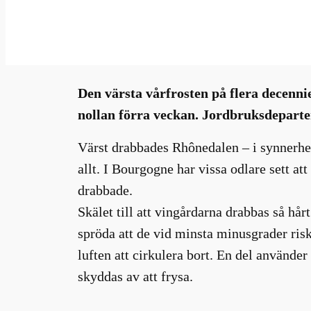
apr 14, 2021
—
Millhouse
i
av
Den värsta vårfrosten på flera decenn
nollan förra veckan. Jordbruksdepartem
Värst drabbades Rhônedalen – i synnerhet
allt. I Bourgogne har vissa odlare sett 
drabbade.
Skälet till att vingårdarna drabbas så h
spröda att de vid minsta minusgrader riske
luften att cirkulera bort. En del använder
skyddas av att frysa.