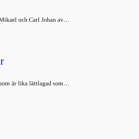
s Mikael och Carl Johan av…
r
d som är lika lättlagad som…