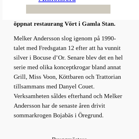
välkommen nyhet. Tillsammans med
bryggmästaren Hans Nyström har han nu
öppnat restaurang Vört i Gamla Stan.
Melker Andersson slog igenom på 1990-
talet med Fredsgatan 12 efter att ha vunnit
silver i Bocuse d’Or. Senare blev det en hel
serie med olika konceptkrogar bland annat
Grill, Miss Voon, Köttbaren och Trattorian
tillsammans med Danyel Couet.
Verksamheten såldes efterhand och Melker
Andersson har de senaste åren drivit
sommarkrogen Bojabäs i Öregrund.