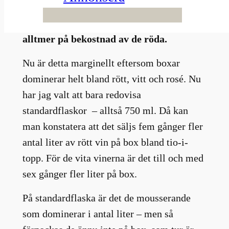
Systembolaget statstik för 2025. Tio i
topp visar att de vita flaskvinerna säljs
alltmer på bekostnad av de röda.
Nu är detta marginellt eftersom boxar
dominerar helt bland rött, vitt och rosé. Nu
har jag valt att bara redovisa
standardflaskor – alltså 750 ml. Då kan
man konstatera att det säljs fem gånger fler
antal liter av rött vin på box bland tio-i-
topp. För de vita vinerna är det till och med
sex gånger fler liter på box.
På standardflaska är det de mousserande
som dominerar i antal liter – men så