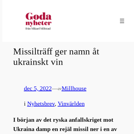
Hoppa
till
innehåll
Missilträff ger namn åt
ukrainskt vin
dec 5, 2022
—
Millhouse
av
i
Nyhetsbrev
, 
Vinvärlden
I början av det ryska anfallskriget mot
Ukraina damp en rejäl missil ner i en av