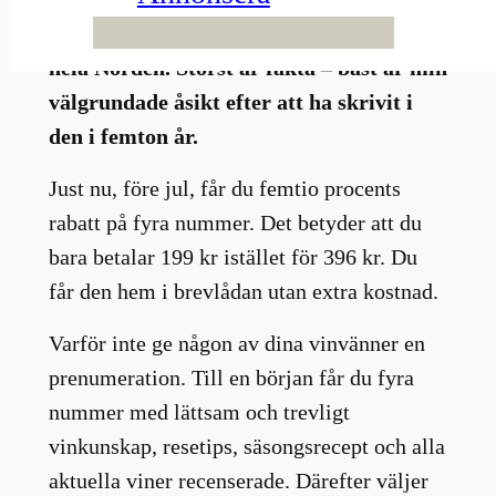
magasinet Allt om Vin – störst och bäst i
hela Norden. Störst är fakta – bäst är min
välgrundade åsikt efter att ha skrivit i
den i femton år.
Just nu, före jul, får du femtio procents
rabatt på fyra nummer. Det betyder att du
bara betalar 199 kr istället för 396 kr. Du
får den hem i brevlådan utan extra kostnad.
Varför inte ge någon av dina vinvänner en
prenumeration. Till en början får du fyra
nummer med lättsam och trevligt
vinkunskap, resetips, säsongsrecept och alla
aktuella viner recenserade. Därefter väljer