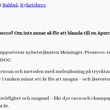
i
Bubbel
, 
Nyhetsbrev
cco? Om inte annat så för att blanda till en Aperol
 rapporterar nyhetstjänsten Meininger. Prosecco-r
a DOC.
 druvan och metoden med andrajäsning på trycktan
r i tanken minst ett år för att mogna – och jäsreste
ss brödighet och mognad – likt dyr cava och champ
 år.