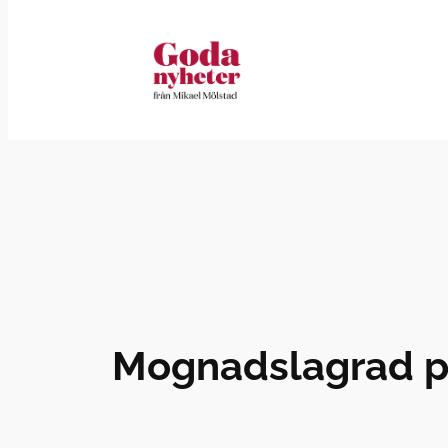
Hoppa
till
innehåll
Mognadslagrad pr