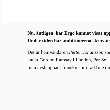
sep 25, 2024
—
Millhouse
i
av
Nu, äntligen, har Ergo kunnat visas upp
Under tiden har ambitionerna skruvats
Det är hemvändaren
Petter Johansson
som
annat Gordon Ramsay i London, Per Se i 
men avslappnad, franskinspirerad fine di