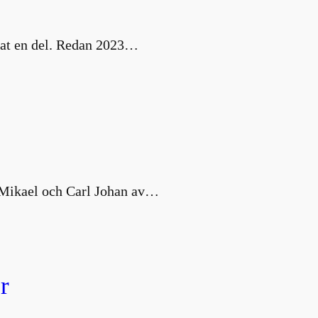
nat en del. Redan 2023…
s Mikael och Carl Johan av…
r