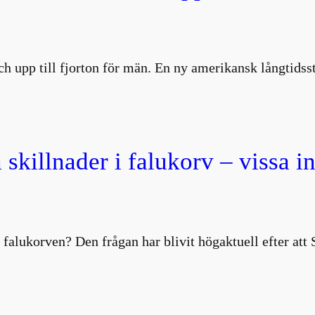
 och upp till fjorton för män. En ny amerikansk långtids
 skillnader i falukorv – vissa i
 falukorven? Den frågan har blivit högaktuell efter att