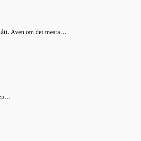
a mått. Även om det mesta…
m en…