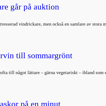
are går på auktion
intresserad vindrickare, men också en samlare av stor
vin till sommargrönt
i ofta till något lättare – gärna vegetariskt – ibland so
laskor på en minut