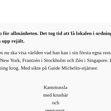
Nyhetsbrev
, 
Restaurang-bar-café
 för allmänheten. Det tog tid att få lokalen i ordning
 upp rejält.
 nu ska visa världen vad han kan i sin första egna rest
New York, Frantzén i Stockholm och Zén i Singapore. H
ning krog. Med sikte på Guide Michelin-stjärnor.
Kammussla
med krusbär
och
pepparrot.