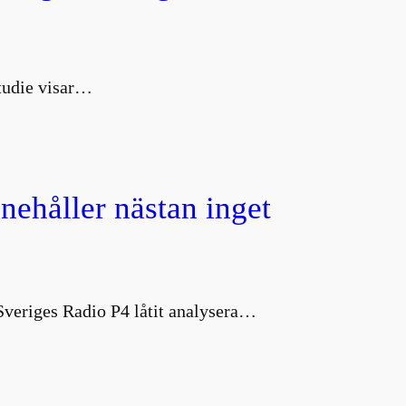
studie visar…
nnehåller nästan inget
 Sveriges Radio P4 låtit analysera…