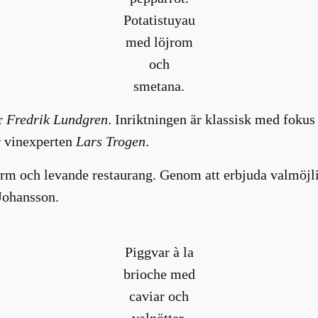
Potatistuyau
med löjrom
och
smetana.
er
Fredrik Lundgren
. Inriktningen är klassisk med fokus
r vinexperten
Lars Trogen
.
arm och levande restaurang. Genom att erbjuda valmöjl
 Johansson.
Piggvar à la
brioche med
caviar och
valnötter.