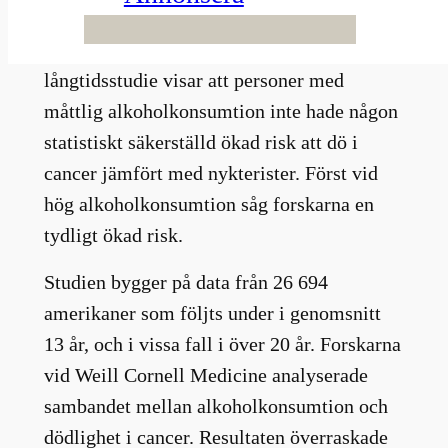
Fyra till sju glas i veckan för kvinnor – och
upp till fjorton för män. En ny amerikansk
långtidsstudie visar att personer med
måttlig alkoholkonsumtion inte hade någon
statistiskt säkerställd ökad risk att dö i
cancer jämfört med nykterister. Först vid
hög alkoholkonsumtion såg forskarna en
tydligt ökad risk.
Studien bygger på data från 26 694
amerikaner som följts under i genomsnitt
13 år, och i vissa fall i över 20 år. Forskarna
vid Weill Cornell Medicine analyserade
sambandet mellan alkoholkonsumtion och
dödlighet i cancer. Resultaten överraskade