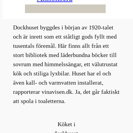
komplett med en vinkällare av det bättre
slaget. Missa inte filmen.
Dockhuset byggdes i början av 1920-talet
och är inrett som ett ståtligt gods fyllt med
tusentals föremål. Här finns allt från ett
stort bibliotek med läderbundna böcker till
sovrum med himmelssängar, ett välutrustat
kök och stiliga lyxbilar. Huset har el och
även kall- och varmvatten installerat,
rapporterar vinavisen.dk. Ja, det går faktiskt
att spola i toaletterna.
Köket i