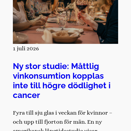
1 juli 2026
Ny stor studie: Måttlig
vinkonsumtion kopplas
inte till högre dödlighet i
cancer
Fyra till sju glas i veckan för kvinnor –
och upp till fjorton för män. En ny
amerikansk långtidsstudie visar…