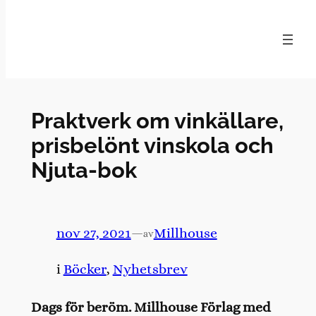
Hoppa
till
innehåll
Praktverk om vinkällare,
prisbelönt vinskola och
Njuta-bok
nov 27, 2021
—
Millhouse
av
i
Böcker
, 
Nyhetsbrev
Dags för beröm. Millhouse Förlag med