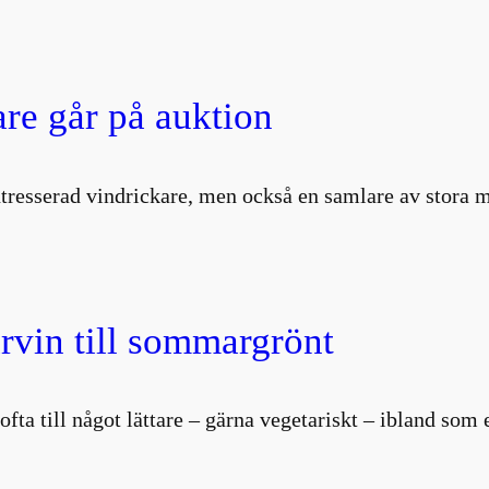
are går på auktion
intresserad vindrickare, men också en samlare av stor
vin till sommargrönt
i ofta till något lättare – gärna vegetariskt – ibland so