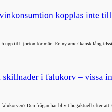
 vinkonsumtion kopplas inte till
 och upp till fjorton för män. En ny amerikansk långtids
 skillnader i falukorv – vissa i
 falukorven? Den frågan har blivit högaktuell efter att