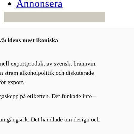
Annonsera
 världens mest ikoniska
onell exportprodukt av svenskt brännvin.
en stram alkoholpolitik och diskuterade
för export.
gaskepp på etiketten. Det funkade inte –
ramgångsrik. Det handlade om design och