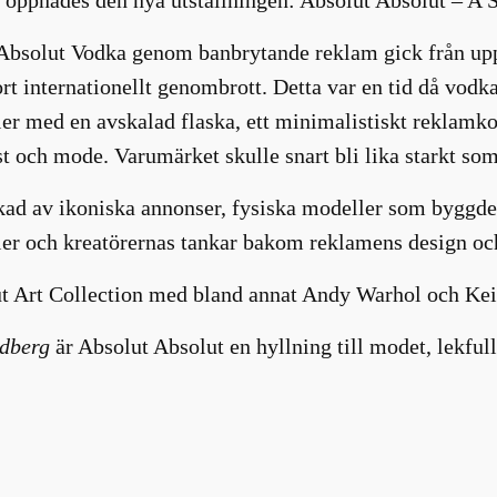
r Absolut Vodka genom banbrytande reklam gick från upps
rt internationellt genombrott. Detta var en tid då vodka
ler med en avskalad flaska, ett minimalistiskt reklamk
st och mode. Varumärket skulle snart bli lika starkt s
kad av ikoniska annonser, fysiska modeller som byggde
ler och kreatörernas tankar bakom reklamens design o
lut Art Collection med bland annat Andy Warhol och Ke
dberg
är Absolut Absolut en hyllning till modet, lekfull