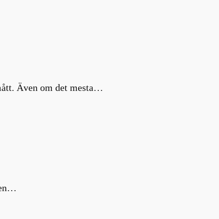
a mått. Även om det mesta…
m en…