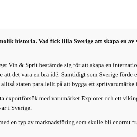
i
Intressanta nyheter
, 
Nyhetsbrev
, 
Sprit-öl
lik historia. Vad fick lilla Sverige att skapa en av
get Vin & Sprit bestämde sig för att skapa en internati
te att det vara en bra idé. Samtidigt som Sverige förde 
alltså staten parallellt på att bygga ett spritvarumärke 
sta exportförsök med varumärket Explorer och ett vikin
ar i Sverige.
med en typ av marknadsföring som skulle bli enormt f