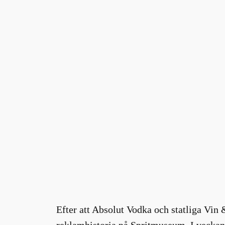
Efter att Absolut Vodka och statliga Vin 
reklamhistoria på Spritmuseum. I veckan 