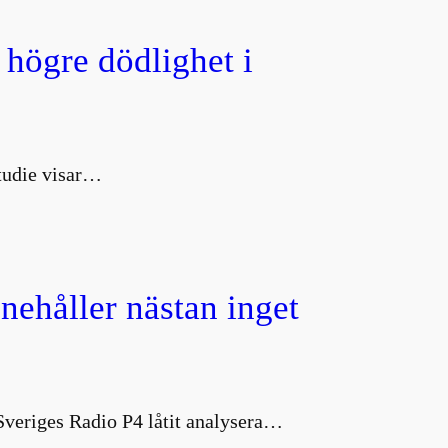
 högre dödlighet i
studie visar…
nnehåller nästan inget
 Sveriges Radio P4 låtit analysera…