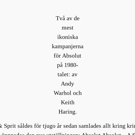
Två av de
mest
ikoniska
kampanjerna
för Absolut
på 1980-
talet: av
Andy
Warhol och
Keith
Haring.
& Sprit såldes för tjugo år sedan samlades allt kring k
öppnades den nya utställningen: Absolut Absolut – A S