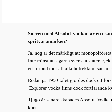
maj 20, 2026
—
Millhouse
av
Succén med Absolut-vodkan är en osanno
spritvarumärken?
Ja, nog är det märkligt att monopolföreta
Inte minst att ägarna svenska staten tyck
ett förbud mot all alkoholreklam, satsade 
Redan på 1950-talet gjordes dock ett för
Explorer vodka finns dock fortfarande kv
Tjugo år senare skapades Absolut Vodka 
konst.