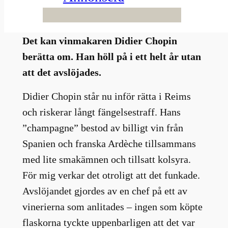
Hur kan man sälja 800 000 falska flaskor
champagne, utan att någon märker det?
Det kan vinmakaren Didier Chopin
berätta om. Han höll på i ett helt år utan
att det avslöjades.
Didier Chopin står nu inför rätta i Reims
och riskerar långt fängelsestraff. Hans
”champagne” bestod av billigt vin från
Spanien och franska Ardèche tillsammans
med lite smakämnen och tillsatt kolsyra.
För mig verkar det otroligt att det funkade.
Avslöjandet gjordes av en chef på ett av
vinerierna som anlitades – ingen som köpte
flaskorna tyckte uppenbarligen att det var