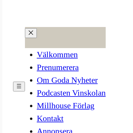
Hoppa
till
innehåll
Sålde 800 000 falska
Välkommen
champagneflaskor: ”Alla
Prenumerera
tjänade på det”
Om Goda Nyheter
Podcasten Vinskolan
jun 17, 2025
—
Millhouse
av
Millhouse Förlag
i
Intressanta nyheter
, 
Nyhetsbrev
, 
Kontakt
Vinvärlden
Annonsera