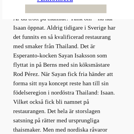
männen bakom Isaan på Berns,
Är du trött på thaimat? Tänk om – nu har
Isaan öppnat. Aldrig tidigare i Sverige har
det funnits en så kvalificerad restaurang
med smaker från Thailand. Det är
Esperanto-kocken Sayan Isaksson som
flyttat in på Berns med sin köksmästare
Rod Pérez. När Sayan fick fria händer att
forma sitt nya koncept reste han till sin
födelseregion i nordöstra Thailand: Isaan.
Vilket också fick bli namnet på
restaurangen. Det hela är storslagen
satsning på rätter med ursprungliga
thaismaker. Men med nordiska råvaror