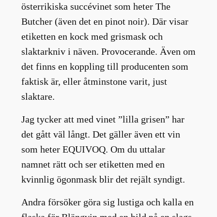
österrikiska succévinet som heter The
Butcher (även det en pinot noir). Där visar
etiketten en kock med grismask och
slaktarkniv i näven. Provocerande. Även om
det finns en koppling till producenten som
faktisk är, eller åtminstone varit, just
slaktare.
Jag tycker att med vinet ”lilla grisen” har
det gått väl långt. Det gäller även ett vin
som heter EQUIVOQ. Om du uttalar
namnet rätt och ser etiketten med en
kvinnlig ögonmask blir det rejält syndigt.
Andra försöker göra sig lustiga och kalla en
flaska för Blängvin med en bild på en slags