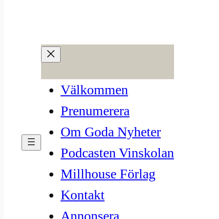
Hoppa
till
innehåll
Ska grymma grisar med
Välkommen
tyska hjälmar sälja vin?
Prenumerera
Om Goda Nyheter
mar 7, 2023
—
Millhouse
av
Podcasten Vinskolan
i
Krönika
, 
Nyhetsbrev
Millhouse Förlag
Kontakt
Krönika
Annonsera