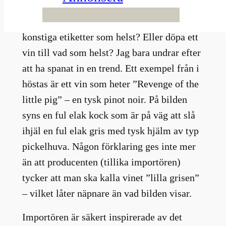
Vem köper ett vin med en elak gris på
etiketten? Frågan är om man får göra vilka
konstiga etiketter som helst? Eller döpa ett
vin till vad som helst? Jag bara undrar efter
att ha spanat in en trend. Ett exempel från i
höstas är ett vin som heter ”Revenge of the
little pig” – en tysk pinot noir. På bilden
syns en ful elak kock som är på väg att slå
ihjäl en ful elak gris med tysk hjälm av typ
pickelhuva. Någon förklaring ges inte mer
än att producenten (tillika importören)
tycker att man ska kalla vinet ”lilla grisen”
– vilket låter näpnare än vad bilden visar.
Importören är säkert inspirerade av det