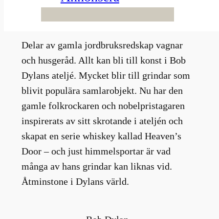
Han samlar nämligen på skrot och
svetsar ihop dem till skulpturer.
Delar av gamla jordbruksredskap vagnar
och husgeråd. Allt kan bli till konst i Bob
Dylans ateljé. Mycket blir till grindar som
blivit populära samlarobjekt. Nu har den
gamle folkrockaren och nobelpristagaren
inspirerats av sitt skrotande i ateljén och
skapat en serie whiskey kallad Heaven’s
Door – och just himmelsportar är vad
många av hans grindar kan liknas vid.
Åtminstone i Dylans värld.